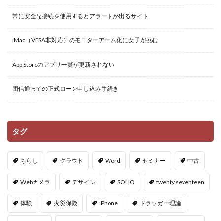
常に安全な接続を使用するとアラートが出るサイト
iMac（VESA非対応）のモニターアーム化に女子が挑む
App Storeのアプリ一覧が更新されない
団信通っての正式ローン申し込み手続き
タグ
ちらし
クラウド
Word
セミナー
中古
Webカメラ
デザイン
SOHO
twenty seventeen
体験
火災保険
iPhone
ドラッガー理論