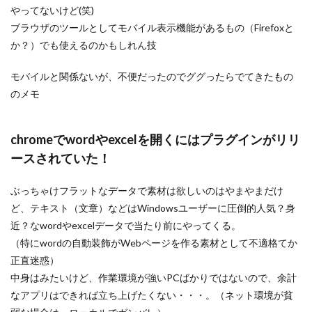
やってないけど(笑)
ブラウザのツールとしてモバイル表示機能があるもの（Firefoxと
か？）でも使えるのかもしれん技
モバイルと関係ないが、不便だったのでググったらでてきたもの
のメモ
chromeでwordやexcelを開くにはプラグインがリリ
ースされていた！
ぶっちゃけフラットなデータで素材は欲しいのはやまやまだけ
ど、テキスト（文章）などはWindowsユーザーに圧倒的人気？身
近？なwordやexcelデータで当たり前にやってくる。
（特にwordの自動装飾がWebページを作る素材として不適格てか
正直迷惑）
中身はみたいけど、作業環境が強いPCばかりではないので、余計
なアプリはできれば立ち上げたくない・・・。（ネット環境が貧