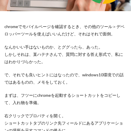
スキルアップ
アプリ一覧
http
Wordpress
DataBase
コンペ
コピーライト
複業
更新されない
セキュアアラート
Jquery
chromeでモバイルページを確認するとき、その他のツール＞デベ
メンテナンス
クラウドソーシング
数式
ロッパーツールを使えばいいんだけど、それはそれで面倒。
Vision
課金
htaccess
アクセスアップ
php
Plugin
Howto
ワイヤーフレーム
なんかいい手はないものか、とググったら、あった。
しかしそれは、某ハテナさんで、質問に対する答え形式で、私に
iMac
リダイレクト
ブログ運営
Bookmark
はわかりづらかった。
レビューサイト
windows10
発想力
ガジェット
カスタマイズ
ネタ
口コミサイト
で、それでも良いヒントにはなったので、windows10環境での話
LION
思考力
モニターアーム化
Web運営
ではあるものの、メモをしておく。
SEO
検索
テンプレート
ロジックツリー
まずは、フツーにchromeを起動するショートカットをコピーし
VESA非対応
Facebook
サテライトサイト
て、入れ物を準備。
Theme
SNS
自己分析
EpocCam
FB
右クリックでプロパティを開く。
スパム
RMS
リンクチェッカー
おみくじ
ショートカットタブのリンク先フィールドにあるアプリケーショ
Zoom
Web構築
テーマ
楽天
integrity
ンの場所を示すコマンドの後ろに