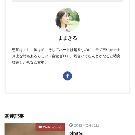
ままきる
態度はＬＬ、体はＭ、そしてハートは超Ｓなのに、モノ言いがナナ
メ上な時もあるらしい（自覚ゼロ）。気合いでなんとかなると猪突
猛進しがちな乙女婆。
関連記事
2012年2月21日
Webいろいろ
ping先