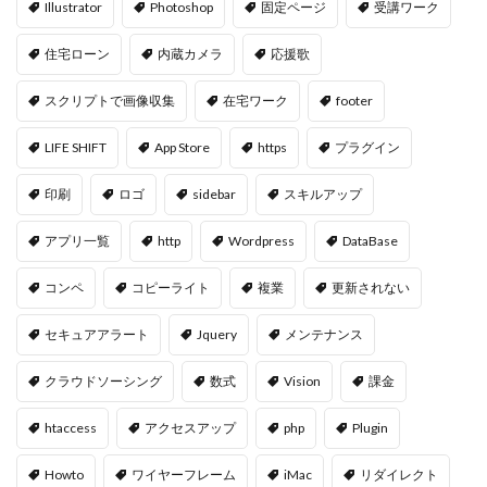
Illustrator
Photoshop
固定ページ
受講ワーク
住宅ローン
内蔵カメラ
応援歌
スクリプトで画像収集
在宅ワーク
footer
LIFE SHIFT
App Store
https
プラグイン
印刷
ロゴ
sidebar
スキルアップ
アプリ一覧
http
Wordpress
DataBase
コンペ
コピーライト
複業
更新されない
セキュアアラート
Jquery
メンテナンス
クラウドソーシング
数式
Vision
課金
htaccess
アクセスアップ
php
Plugin
Howto
ワイヤーフレーム
iMac
リダイレクト