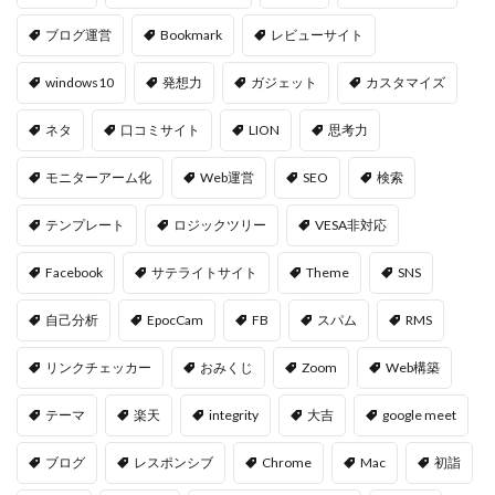
ブログ運営
Bookmark
レビューサイト
windows10
発想力
ガジェット
カスタマイズ
ネタ
口コミサイト
LION
思考力
モニターアーム化
Web運営
SEO
検索
テンプレート
ロジックツリー
VESA非対応
Facebook
サテライトサイト
Theme
SNS
自己分析
EpocCam
FB
スパム
RMS
リンクチェッカー
おみくじ
Zoom
Web構築
テーマ
楽天
integrity
大吉
google meet
ブログ
レスポンシブ
Chrome
Mac
初詣