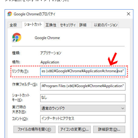
大吉
google meet
ブログ
レスポンシブ
Chrome
Mac
初詣
skype
twitter
モバイルフレンドリー
Excel
スクリーンショット
マンション購入
オンラインミーティング
検索