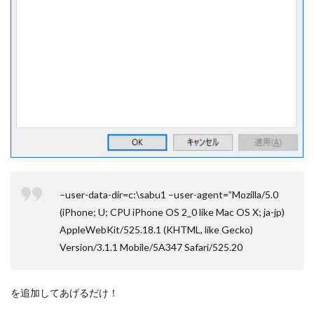
–user-data-dir=c:\sabu1 –user-agent=”Mozilla/5.0
(iPhone; U; CPU iPhone OS 2_0 like Mac OS X; ja-jp)
AppleWebKit/525.18.1 (KHTML, like Gecko)
Version/3.1.1 Mobile/5A347 Safari/525.20
を追加してあげるだけ！