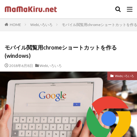
キーワード
HOME
Webいろいろ
モバイル閲覧用chromeショートカットを作る(w
カテゴリー
モバイル閲覧用chromeショートカットを作る
(windows)
タグ
2018年6月8日
Webいろいろ
ちらし
クラウド
Word
セミナー
中古
Webカメラ
デザイン
SOHO
Webいろいろ
twenty seventeen
体験
火災保険
iPhone
ドラッガー理論
Illustrator
Photoshop
固定ページ
受講ワーク
住宅ローン
内蔵カメラ
応援歌
スクリプトで画像収集
在宅ワーク
footer
LIFE SHIFT
App Store
https
プラグイン
印刷
ロゴ
sidebar