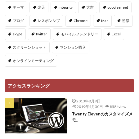
テーマ
楽天
integrity
大吉
google meet
ブログ
レスポンシブ
Chrome
Mac
初詣
skype
twitter
モバイルフレンドリー
Excel
スクリーンショット
マンション購入
オンラインミーティング
アクセスランキング
2013年8月9日
2019年4月30日
8584view
Twenty Elevenのカスタマイズメ
モ。