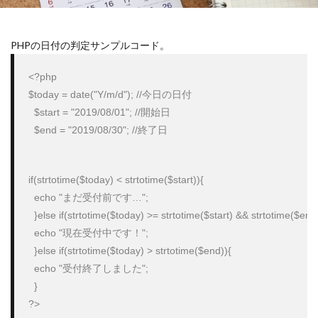
スキルアップ
アプリ一覧
http
Wordpress
DataBase
コンペ
コピーライト
複業
PHPの日付の判定サンプルコード。
更新されない
セキュアアラート
Jquery
メンテナンス
クラウドソーシング
数式
<?php

Vision
課金
htaccess
アクセスアップ
$today = date("Y/m/d"); //今日の日付

  $start = "2019/08/01"; //開始日

php
Plugin
Howto
ワイヤーフレーム
  $end = "2019/08/30"; //終了日
iMac
リダイレクト
ブログ運営
Bookmark
レビューサイト
windows10
発想力
ガジェット
カスタマイズ
ネタ
口コミサイト
if(strtotime($today) < strtotime($start)){

  echo "まだ受付前です…";

LION
思考力
モニターアーム化
Web運営
  }else if(strtotime($today) >= strtotime($start) && strtotime($end
SEO
検索
テンプレート
ロジックツリー
  echo "現在受付中です！";

VESA非対応
Facebook
サテライトサイト
  }else if(strtotime($today) > strtotime($end)){

Theme
SNS
自己分析
EpocCam
FB
  echo "受付終了しました";

スパム
RMS
リンクチェッカー
おみくじ
  }

Zoom
Web構築
テーマ
楽天
integrity