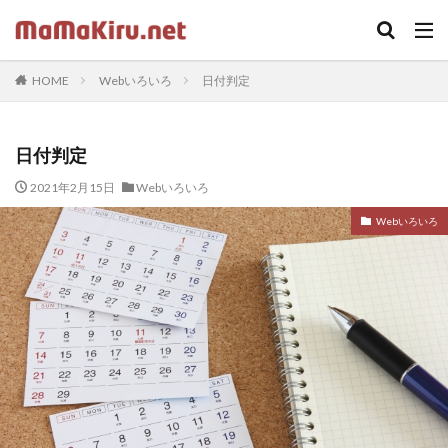
キーワード
HOME
Webいろいろ
日付判定
カテゴリー
日付判定
タグ
2021年2月15日
Webいろいろ
ちらし
クラウド
Word
セミナー
中古
Webいろいろ
Webカメラ
デザイン
SOHO
twenty seventeen
体験
火災保険
iPhone
ドラッガー理論
Illustrator
Photoshop
固定ページ
受講ワーク
住宅ローン
内蔵カメラ
応援歌
スクリプトで画像収集
在宅ワーク
footer
LIFE SHIFT
App Store
https
プラグイン
印刷
ロゴ
sidebar