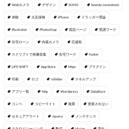
Webカメラ
デザイン
SOHO
twenty seventeen
体験
火災保険
iPhone
ドラッガー理論
Illustrator
Photoshop
固定ページ
受講ワーク
住宅ローン
内蔵カメラ
応援歌
スクリプトで画像収集
在宅ワーク
footer
LIFE SHIFT
App Store
https
プラグイン
印刷
ロゴ
sidebar
スキルアップ
アプリ一覧
http
Wordpress
DataBase
コンペ
コピーライト
複業
更新されない
セキュアアラート
Jquery
メンテナンス
クラウドソーシング
数式
Vision
課金