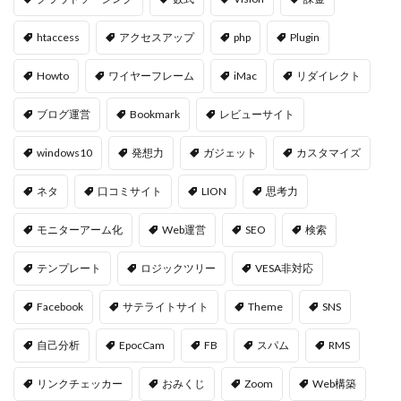
htaccess
アクセスアップ
php
Plugin
Howto
ワイヤーフレーム
iMac
リダイレクト
ブログ運営
Bookmark
レビューサイト
windows10
発想力
ガジェット
カスタマイズ
ネタ
口コミサイト
LION
思考力
モニターアーム化
Web運営
SEO
検索
テンプレート
ロジックツリー
VESA非対応
Facebook
サテライトサイト
Theme
SNS
自己分析
EpocCam
FB
スパム
RMS
リンクチェッカー
おみくじ
Zoom
Web構築