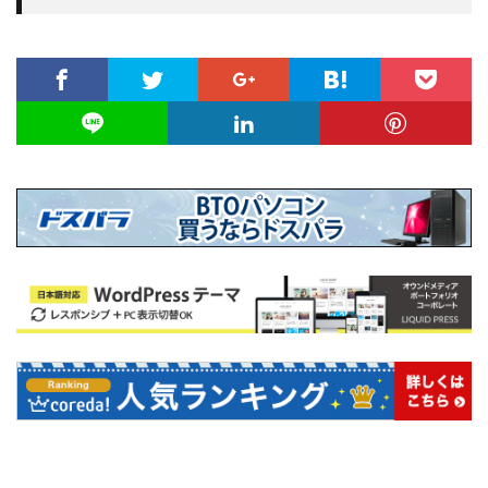
大吉
google meet
ブログ
レスポンシブ
Chrome
Mac
初詣
skype
twitter
モバイルフレンドリー
Excel
スクリーンショット
マンション購入
オンラインミーティング
検索