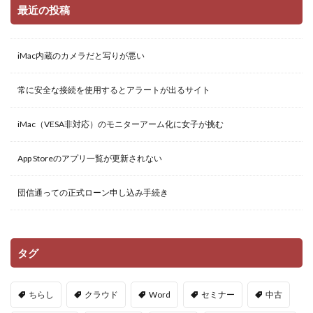
最近の投稿
iMac内蔵のカメラだと写りが悪い
常に安全な接続を使用するとアラートが出るサイト
iMac（VESA非対応）のモニターアーム化に女子が挑む
App Storeのアプリ一覧が更新されない
団信通っての正式ローン申し込み手続き
タグ
ちらし
クラウド
Word
セミナー
中古