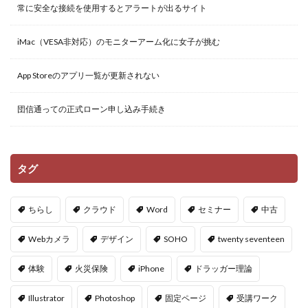
常に安全な接続を使用するとアラートが出るサイト
iMac（VESA非対応）のモニターアーム化に女子が挑む
App Storeのアプリ一覧が更新されない
団信通っての正式ローン申し込み手続き
タグ
ちらし
クラウド
Word
セミナー
中古
Webカメラ
デザイン
SOHO
twenty seventeen
体験
火災保険
iPhone
ドラッガー理論
Illustrator
Photoshop
固定ページ
受講ワーク