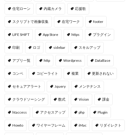
住宅ローン
内蔵カメラ
応援歌
スクリプトで画像収集
在宅ワーク
footer
LIFE SHIFT
App Store
https
プラグイン
印刷
ロゴ
sidebar
スキルアップ
アプリ一覧
http
Wordpress
DataBase
コンペ
コピーライト
複業
更新されない
セキュアアラート
Jquery
メンテナンス
クラウドソーシング
数式
Vision
課金
htaccess
アクセスアップ
php
Plugin
Howto
ワイヤーフレーム
iMac
リダイレクト