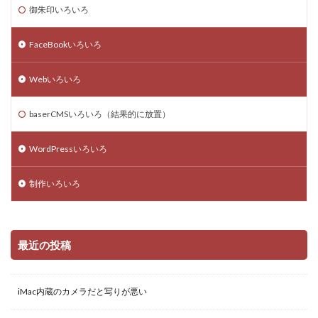
大吉
google meet
ブログ
レスポンシブ
御朱印いろいろ
Chrome
Mac
初詣
skype
twitter
FaceBookいろいろ
モバイルフレンドリー
Excel
スクリーンショット
マンション購入
オンラインミーティング
Webいろいろ
検索
baserCMSいろいろ（結果的に放置）
WordPressいろいろ
制作いろいろ
最近の投稿
iMac内蔵のカメラだと写りが悪い