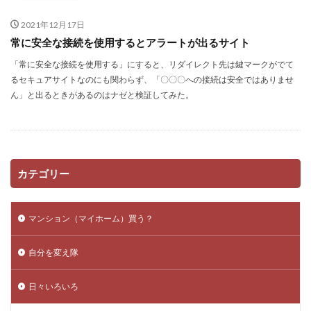
スキルアップ
アプリ一覧
http
Wordpress
2021年12月17日
DataBase
コンペ
コピーライト
複業
常に安全な接続を使用するとアラートが出るサイト
更新されない
セキュアアラート
Jquery
「常に安全な接続を使用する」にすると、リダイレクト先は鍵マークがでて
メンテナンス
クラウドソーシング
数式
るセキュアサイトなのにも関わらず、「〇〇〇への接続は安全ではありませ
Vision
課金
htaccess
アクセスアップ
ん」と出るときがあるのはナゼと検証してみた。
php
Plugin
Howto
ワイヤーフレーム
iMac
リダイレクト
ブログ運営
Bookmark
レビューサイト
windows10
発想力
ガジェット
カスタマイズ
ネタ
口コミサイト
カテゴリー
LION
思考力
モニターアーム化
Web運営
SEO
検索
テンプレート
ロジックツリー
マンション（マイホーム）買う？
VESA非対応
Facebook
サテライトサイト
自分を変え隊
Theme
SNS
自己分析
EpocCam
FB
スパム
RMS
リンクチェッカー
おみくじ
日々いろいろ
Zoom
Web構築
テーマ
楽天
integrity