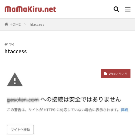
キーワード
HOME
htaccess
カテゴリー
TAG
htaccess
タグ
ちらし
クラウド
Word
セミナー
中古
Webいろいろ
Webカメラ
デザイン
SOHO
twenty seventeen
体験
火災保険
iPhone
ドラッガー理論
Illustrator
Photoshop
固定ページ
受講ワーク
住宅ローン
内蔵カメラ
応援歌
スクリプトで画像収集
在宅ワーク
footer
LIFE SHIFT
App Store
https
プラグイン
印刷
ロゴ
sidebar