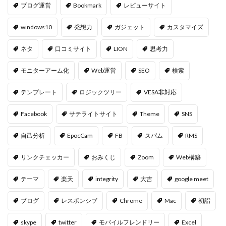
ブログ運営
Bookmark
レビューサイト
windows10
発想力
ガジェット
カスタマイズ
ネタ
口コミサイト
LION
思考力
モニターアーム化
Web運営
SEO
検索
テンプレート
ロジックツリー
VESA非対応
Facebook
サテライトサイト
Theme
SNS
自己分析
EpocCam
FB
スパム
RMS
リンクチェッカー
おみくじ
Zoom
Web構築
テーマ
楽天
integrity
大吉
google meet
ブログ
レスポンシブ
Chrome
Mac
初詣
skype
twitter
モバイルフレンドリー
Excel