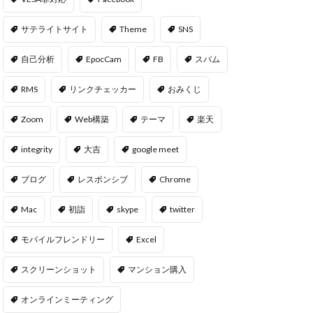
サテライトサイト
Theme
SNS
自己分析
EpocCam
FB
スパム
RMS
リンクチェッカー
おみくじ
Zoom
Web構築
テーマ
楽天
integrity
大吉
google meet
ブログ
レスポンシブ
Chrome
Mac
初詣
skype
twitter
モバイルフレンドリー
Excel
スクリーンショット
マンション購入
オンラインミーティング