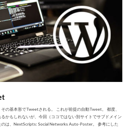
レート
ロジックツリー
VESA非対応
Facebook
サテライトサ
析
EpocCam
FB
スパム
RMS
リンクチェッカー
お
ーマ
楽天
integrity
大吉
google meet
ブログ
レ
c
初詣
skype
twitter
モバイルフレンドリー
Excel
オンラインミーティング
検索
t
その基本形でTweetされる。 これが前提の自動Tweet。 都度、
れるかもしれないが、今回（ココではない別サイトでサブドメイン
ripts: Social Networks Auto-Poster。 参考にした