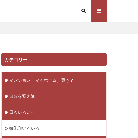
カテゴリー
SOHO
Photoshop
収集
マンション（マイホーム）買う？
ロゴ
sidebar
自分を変え隊
ライト
複業
数式
Vision
日々いろいろ
ム
iMac
ガジェット
御朱印いろいろ
eb運営
SEO