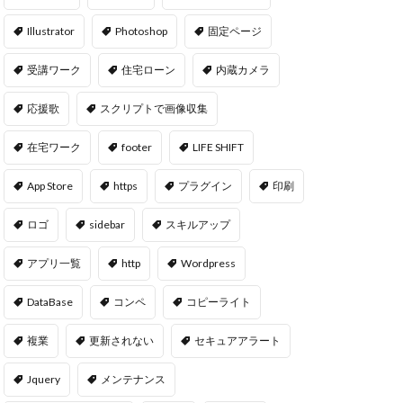
Illustrator
Photoshop
固定ページ
受講ワーク
住宅ローン
内蔵カメラ
応援歌
スクリプトで画像収集
在宅ワーク
footer
LIFE SHIFT
App Store
https
プラグイン
印刷
ロゴ
sidebar
スキルアップ
アプリ一覧
http
Wordpress
DataBase
コンペ
コピーライト
複業
更新されない
セキュアアラート
Jquery
メンテナンス