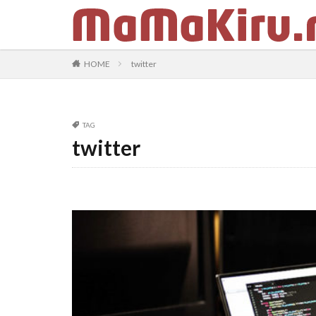
カテゴリー
HOME
twitter
タグ
TAG
ちらし
クラ
twitter
twenty seventeen
固定ページ
在宅ワーク
f
スキルアップ
更新されない
課金
htacces
リダイレクト
カスタマイズ