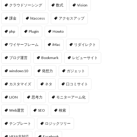
クラウドソーシング
数式
Vision
課金
htaccess
アクセスアップ
php
Plugin
Howto
ワイヤーフレーム
iMac
リダイレクト
ブログ運営
Bookmark
レビューサイト
windows10
発想力
ガジェット
カスタマイズ
ネタ
口コミサイト
LION
思考力
モニターアーム化
Web運営
SEO
検索
テンプレート
ロジックツリー
VESA非対応
Facebook