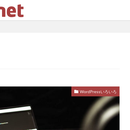
ウド
Word
セミナー
中古
Webカメラ
デザイン
体験
火災保険
iPhone
ドラッガー理論
Illustrator
受講ワーク
住宅ローン
内蔵カメラ
応援歌
スクリプトで画像
ooter
LIFE SHIFT
App Store
https
プラグイン
印刷
WordPressいろいろ
アプリ一覧
http
Wordpress
DataBase
コンペ
コピー
セキュアアラート
Jquery
メンテナンス
クラウドソーシング
s
アクセスアップ
php
Plugin
Howto
ワイヤーフレー
ブログ運営
Bookmark
レビューサイト
windows10
発想力
ネタ
口コミサイト
LION
思考力
モニターアーム化
W