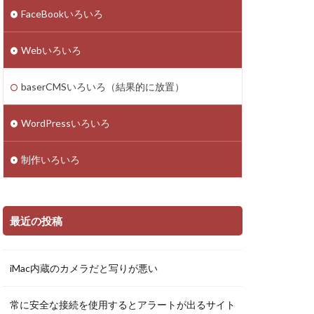
イト
Theme
FaceBookいろいろ
みくじ
Zoom
Webいろいろ
スポンシブ
スクリーンショット
baserCMSいろいろ（結果的に放置）
WordPressいろいろ
制作いろいろ
最近の投稿
iMac内蔵のカメラだと写りが悪い
常に安全な接続を使用するとアラートが出るサイト