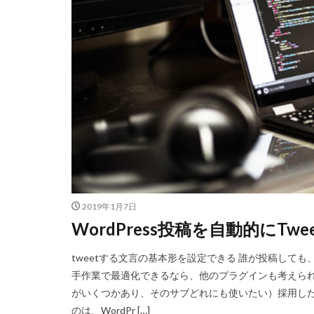
検索
テンプ
SNS
自己分
Web構築
テ
Chrome
Ma
マンション購入
2019年1月7日
WordPress投稿を自動的にTwee
tweetする文言の基本形を設定できる 誰が投稿しても、
手作業で最適化できるなら、他のプラグインも考えら
がいくつかあり、そのサブどれにも使いたい）採用したのは、NextSc
のは、WordPr […]