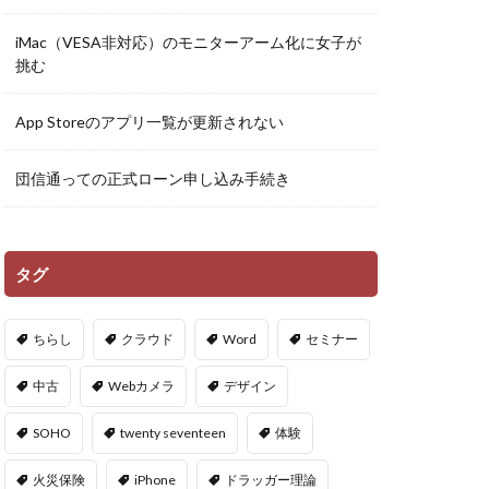
iMac（VESA非対応）のモニターアーム化に女子が
挑む
App Storeのアプリ一覧が更新されない
団信通っての正式ローン申し込み手続き
タグ
ちらし
クラウド
Word
セミナー
中古
Webカメラ
デザイン
SOHO
twenty seventeen
体験
火災保険
iPhone
ドラッガー理論