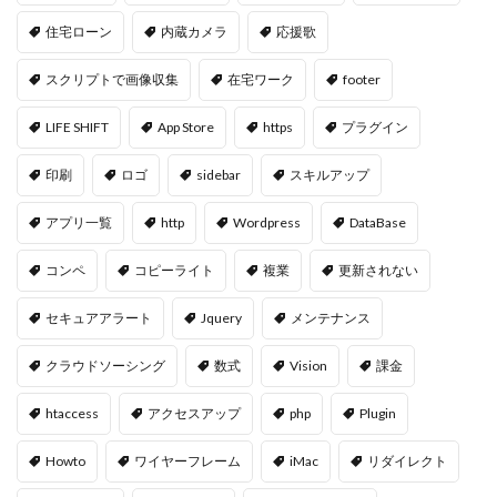
住宅ローン
内蔵カメラ
応援歌
スクリプトで画像収集
在宅ワーク
footer
LIFE SHIFT
App Store
https
プラグイン
印刷
ロゴ
sidebar
スキルアップ
アプリ一覧
http
Wordpress
DataBase
コンペ
コピーライト
複業
更新されない
セキュアアラート
Jquery
メンテナンス
クラウドソーシング
数式
Vision
課金
htaccess
アクセスアップ
php
Plugin
Howto
ワイヤーフレーム
iMac
リダイレクト