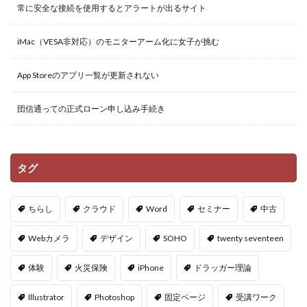
常に安全な接続を使用するとアラートが出るサイト
iMac（VESA非対応）のモニターアーム化に女子が挑む
App Storeのアプリ一覧が更新されない
団信通っての正式ローン申し込み手続き
タグ
ちらし
クラウド
Word
セミナー
中古
Webカメラ
デザイン
SOHO
twenty seventeen
体験
火災保険
iPhone
ドラッガー理論
Illustrator
Photoshop
固定ページ
受講ワーク