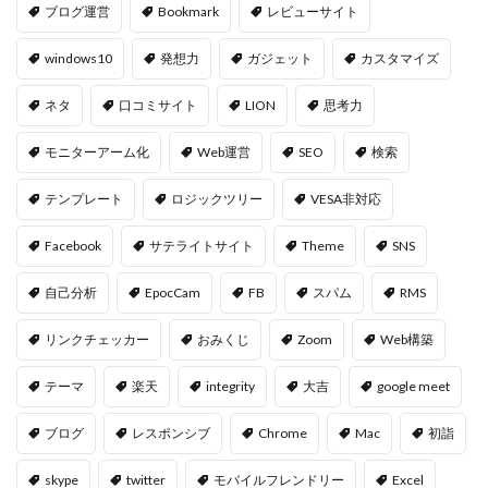
ブログ運営
Bookmark
レビューサイト
windows10
発想力
ガジェット
カスタマイズ
ネタ
口コミサイト
LION
思考力
モニターアーム化
Web運営
SEO
検索
テンプレート
ロジックツリー
VESA非対応
Facebook
サテライトサイト
Theme
SNS
自己分析
EpocCam
FB
スパム
RMS
リンクチェッカー
おみくじ
Zoom
Web構築
テーマ
楽天
integrity
大吉
google meet
ブログ
レスポンシブ
Chrome
Mac
初詣
skype
twitter
モバイルフレンドリー
Excel