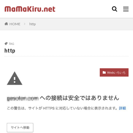
キーワード
HOME
http
カテゴリー
TAG
http
タグ
ちらし
クラウド
Word
セミナー
中古
Webいろいろ
Webカメラ
デザイン
SOHO
twenty seventeen
体験
火災保険
iPhone
ドラッガー理論
Illustrator
Photoshop
固定ページ
受講ワーク
住宅ローン
内蔵カメラ
応援歌
スクリプトで画像収集
在宅ワーク
footer
LIFE SHIFT
App Store
https
プラグイン
印刷
ロゴ
sidebar