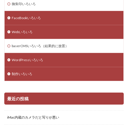
大吉
google meet
ブログ
レスポンシブ
御朱印いろいろ
Chrome
Mac
初詣
skype
twitter
FaceBookいろいろ
モバイルフレンドリー
Excel
スクリーンショット
マンション購入
オンラインミーティング
Webいろいろ
検索
baserCMSいろいろ（結果的に放置）
WordPressいろいろ
制作いろいろ
最近の投稿
iMac内蔵のカメラだと写りが悪い