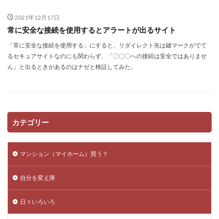
スキルアップ
アプリ一覧
http
Wordpress
2021年12月17日
DataBase
コンペ
コピーライト
複業
常に安全な接続を使用するとアラートが出るサイト
更新されない
セキュアアラート
Jquery
「常に安全な接続を使用する」にすると、リダイレクト先は鍵マークがでて
メンテナンス
クラウドソーシング
数式
るセキュアサイトなのにも関わらず、「〇〇〇への接続は安全ではありませ
Vision
課金
htaccess
アクセスアップ
ん」と出るときがあるのはナゼと検証してみた。
php
Plugin
Howto
ワイヤーフレーム
iMac
リダイレクト
ブログ運営
Bookmark
レビューサイト
windows10
発想力
ガジェット
カスタマイズ
ネタ
口コミサイト
カテゴリー
LION
思考力
モニターアーム化
Web運営
SEO
検索
テンプレート
ロジックツリー
マンション（マイホーム）買う？
VESA非対応
Facebook
サテライトサイト
自分を変え隊
Theme
SNS
自己分析
EpocCam
FB
スパム
RMS
リンクチェッカー
おみくじ
日々いろいろ
Zoom
Web構築
テーマ
楽天
integrity