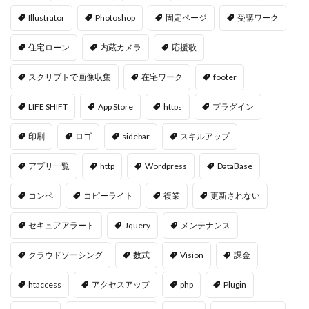
Illustrator
Photoshop
固定ページ
受講ワーク
住宅ローン
内蔵カメラ
応援歌
スクリプトで画像収集
在宅ワーク
footer
LIFE SHIFT
App Store
https
プラグイン
印刷
ロゴ
sidebar
スキルアップ
アプリ一覧
http
Wordpress
DataBase
コンペ
コピーライト
複業
更新されない
セキュアアラート
Jquery
メンテナンス
クラウドソーシング
数式
Vision
課金
htaccess
アクセスアップ
php
Plugin