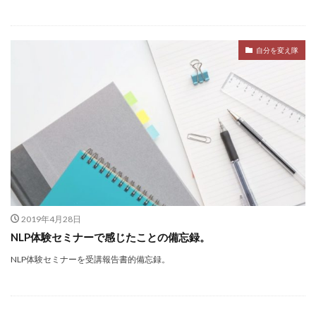
スキルアップ
アプリ一覧
http
Wordpress
DataBase
コンペ
コピーライト
複業
更新されない
セキュアアラート
Jquery
自分を変え隊
メンテナンス
クラウドソーシング
数式
Vision
課金
htaccess
アクセスアップ
php
Plugin
Howto
ワイヤーフレーム
iMac
リダイレクト
ブログ運営
Bookmark
レビューサイト
windows10
発想力
ガジェット
カスタマイズ
ネタ
口コミサイト
LION
思考力
モニターアーム化
Web運営
SEO
検索
テンプレート
ロジックツリー
2019年4月28日
NLP体験セミナーで感じたことの備忘録。
VESA非対応
Facebook
サテライトサイト
NLP体験セミナーを受講報告書的備忘録。
Theme
SNS
自己分析
EpocCam
FB
スパム
RMS
リンクチェッカー
おみくじ
Zoom
Web構築
テーマ
楽天
integrity