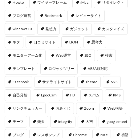
Howto
ワイヤーフレーム
iMac
リダイレクト
ブログ運営
Bookmark
レビューサイト
windows10
発想力
ガジェット
カスタマイズ
ネタ
口コミサイト
LION
思考力
モニターアーム化
Web運営
SEO
検索
テンプレート
ロジックツリー
VESA非対応
Facebook
サテライトサイト
Theme
SNS
自己分析
EpocCam
FB
スパム
RMS
リンクチェッカー
おみくじ
Zoom
Web構築
テーマ
楽天
integrity
大吉
google meet
ブログ
レスポンシブ
Chrome
Mac
初詣