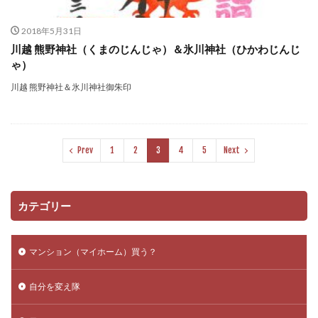
2018年5月31日
川越 熊野神社（くまのじんじゃ）＆氷川神社（ひかわじんじ
ゃ）
川越 熊野神社＆氷川神社御朱印
Prev
1
2
3
4
5
Next
カテゴリー
マンション（マイホーム）買う？
自分を変え隊