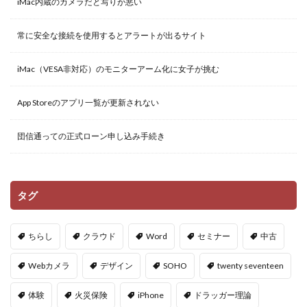
iMac内蔵のカメラだと写りが悪い
常に安全な接続を使用するとアラートが出るサイト
iMac（VESA非対応）のモニターアーム化に女子が挑む
App Storeのアプリ一覧が更新されない
団信通っての正式ローン申し込み手続き
タグ
ちらし
クラウド
Word
セミナー
中古
Webカメラ
デザイン
SOHO
twenty seventeen
体験
火災保険
iPhone
ドラッガー理論