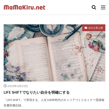
キーワード
カテゴリー
自分を変え隊
タグ
ちらし
クラウド
Word
セミナー
中古
Webカメラ
デザイン
SOHO
twenty seventeen
体験
火災保険
iPhone
ドラッガー理論
Illustrator
Photoshop
固定ページ
受講ワーク
住宅ローン
2019年4月29日
内蔵カメラ
応援歌
スクリプトで画像収集
LIFE SHIFTでなりたい自分を明確にする
在宅ワーク
footer
LIFE SHIFT
App Store
「LIFE SHIFT」で実現する、人生100年時代のキャリアづくりセミナー受講報
https
プラグイン
印刷
ロゴ
sidebar
告書的備忘録。