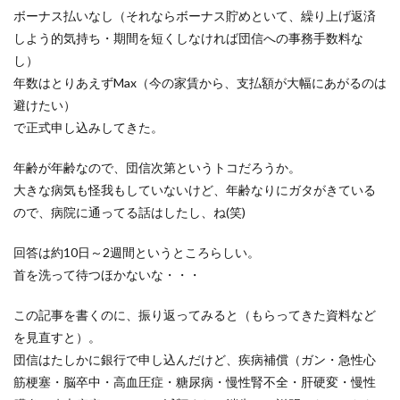
ボーナス払いなし（それならボーナス貯めといて、繰り上げ返済
しよう的気持ち・期間を短くしなければ団信への事務手数料な
し）
年数はとりあえずMax（今の家賃から、支払額が大幅にあがるのは
避けたい）
で正式申し込みしてきた。
年齢が年齢なので、団信次第というトコだろうか。
大きな病気も怪我もしていないけど、年齢なりにガタがきている
ので、病院に通ってる話はしたし、ね(笑)
回答は約10日～2週間というところらしい。
首を洗って待つほかないな・・・
この記事を書くのに、振り返ってみると（もらってきた資料など
を見直すと）。
団信はたしかに銀行で申し込んだけど、疾病補償（ガン・急性心
筋梗塞・脳卒中・高血圧症・糖尿病・慢性腎不全・肝硬変・慢性