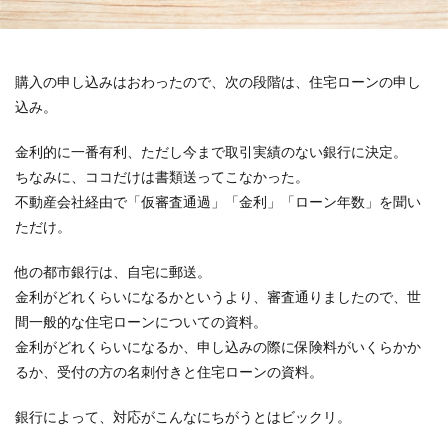
スキルアップ
アプリ一覧
http
Wordpress
DataBase
コンペ
コピーライト
複業
更新されない
セキュアアラート
Jquery
購入の申し込みはおわったので、次の段階は、住宅ローンの申し
メンテナンス
クラウドソーシング
数式
込み。
Vision
課金
htaccess
アクセスアップ
金利的に一番有利、ただし今まで取引実績のない銀行に決定。
php
Plugin
Howto
ワイヤーフレーム
ちなみに、ココだけは書類送ってこなかった。
iMac
リダイレクト
ブログ運営
Bookmark
不動産会社経由で「仮審査通過」「金利」「ローン年数」を聞い
レビューサイト
windows10
発想力
ただけ。
ガジェット
カスタマイズ
ネタ
口コミサイト
他の都市銀行は、自宅に郵送。
LION
思考力
モニターアーム化
Web運営
金利がどれくらいになるかというより、審査通りましたので、世
SEO
検索
テンプレート
ロジックツリー
間一般的な住宅ローンについての資料。
VESA非対応
Facebook
サテライトサイト
金利がどれくらいになるか、申し込みの際に保険料がいくらかか
Theme
SNS
自己分析
EpocCam
FB
るか、受付の方の名刺付きと住宅ローンの資料。
スパム
RMS
リンクチェッカー
おみくじ
銀行によって、対応がこんなにちがうとはビックリ。
Zoom
Web構築
テーマ
楽天
integrity