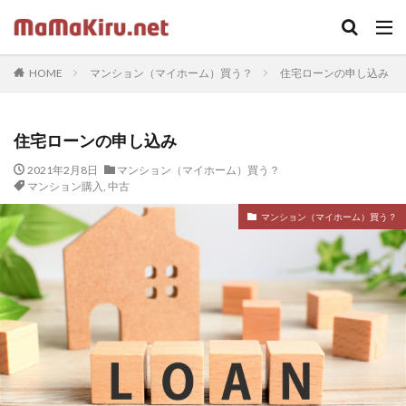
キーワード
HOME
マンション（マイホーム）買う？
住宅ローンの申し込み
カテゴリー
住宅ローンの申し込み
タグ
2021年2月8日
マンション（マイホーム）買う？
マンション購入
,
中古
ちらし
クラウド
Word
セミナー
中古
マンション（マイホーム）買う？
Webカメラ
デザイン
SOHO
twenty seventeen
体験
火災保険
iPhone
ドラッガー理論
Illustrator
Photoshop
固定ページ
受講ワーク
住宅ローン
内蔵カメラ
応援歌
スクリプトで画像収集
在宅ワーク
footer
LIFE SHIFT
App Store
https
プラグイン
印刷
ロゴ
sidebar