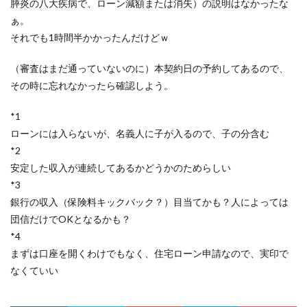
膵炎の八大疾病で、ローン減額または消失）の説明はなかったな
ぁ。
それでも1時間半かかったんだけどｗ
（審査はまだ通っていないのに）本契約日の予約してあるので、
その時に忘れなかったら確認しよう。
*1
ローンには入らないが、名義人に子が入るので、子の分含む
*2
安定した収入が連続してあるかどうかのためらしい
*3
銀行の収入（保険料キックバック？）目当てかも？人によっては
団信だけでOKとなるかも？
*4
まずは口座を開くわけでもなく、住宅ローン申請なので、実印で
なくていい