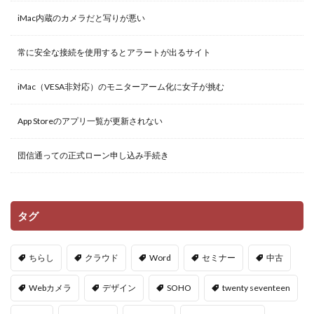
iMac内蔵のカメラだと写りが悪い
常に安全な接続を使用するとアラートが出るサイト
iMac（VESA非対応）のモニターアーム化に女子が挑む
App Storeのアプリ一覧が更新されない
団信通っての正式ローン申し込み手続き
タグ
ちらし
クラウド
Word
セミナー
中古
Webカメラ
デザイン
SOHO
twenty seventeen