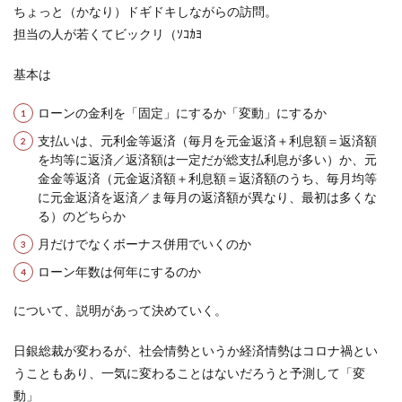
ちょっと（かなり）ドギドキしながらの訪問。
担当の人が若くてビックリ（ｿｺｶﾖ
基本は
ローンの金利を「固定」にするか「変動」にするか
支払いは、元利金等返済（毎月を元金返済＋利息額＝返済額
を均等に返済／返済額は一定だが総支払利息が多い）か、元
金金等返済（元金返済額＋利息額＝返済額のうち、毎月均等
に元金返済を返済／ま毎月の返済額が異なり、最初は多くな
る）のどちらか
月だけでなくボーナス併用でいくのか
ローン年数は何年にするのか
について、説明があって決めていく。
日銀総裁が変わるが、社会情勢というか経済情勢はコロナ禍とい
うこともあり、一気に変わることはないだろうと予測して「変
動」