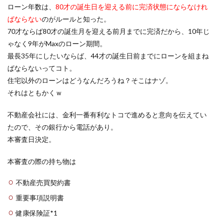
大吉
google meet
ブログ
レスポンシブ
ローン年数は、
80才の誕生日を迎える前に完済状態にならなけれ
ばならない
のがルールと知った。
Chrome
Mac
初詣
skype
twitter
70才ならば80才の誕生月を迎える前月までに完済だから、10年じ
モバイルフレンドリー
Excel
スクリーンショット
ゃなく9年がMaxのローン期間。
マンション購入
オンラインミーティング
最長35年にしたいならば、44才の誕生日前までにローンを組まね
ばならないってコト。
検索
住宅以外のローンはどうなんだろうね？そこはナゾ。
それはともかくｗ
不動産会社には、金利一番有利なトコで進めると意向を伝えてい
たので、その銀行から電話があり。
本審査日決定。
本審査の際の持ち物は
不動産売買契約書
重要事項説明書
健康保険証*1