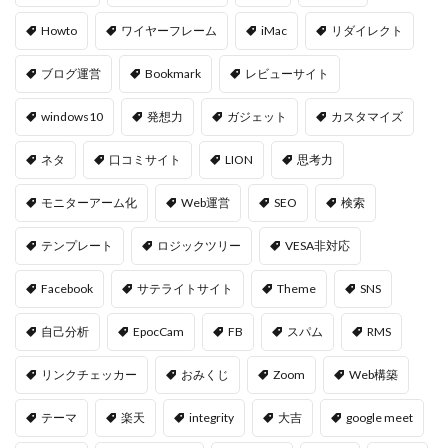
Howto
ワイヤーフレーム
iMac
リダイレクト
ブログ運営
Bookmark
レビューサイト
windows10
発想力
ガジェット
カスタマイズ
ネタ
口コミサイト
LION
思考力
モニターアーム化
Web運営
SEO
検索
テンプレート
ロジックツリー
VESA非対応
Facebook
サテライトサイト
Theme
SNS
自己分析
EpocCam
FB
スパム
RMS
リンクチェッカー
おみくじ
Zoom
Web構築
テーマ
楽天
integrity
大吉
google meet