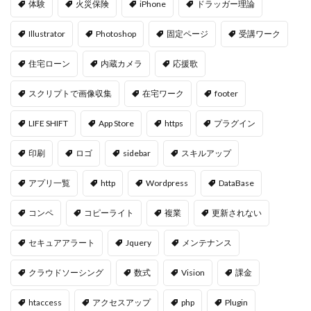
体験
火災保険
iPhone
ドラッガー理論
Illustrator
Photoshop
固定ページ
受講ワーク
住宅ローン
内蔵カメラ
応援歌
スクリプトで画像収集
在宅ワーク
footer
LIFE SHIFT
App Store
https
プラグイン
印刷
ロゴ
sidebar
スキルアップ
アプリ一覧
http
Wordpress
DataBase
コンペ
コピーライト
複業
更新されない
セキュアアラート
Jquery
メンテナンス
クラウドソーシング
数式
Vision
課金
htaccess
アクセスアップ
php
Plugin