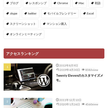
ブログ
レスポンシブ
Chrome
Mac
初詣
skype
twitter
モバイルフレンドリー
Excel
スクリーンショット
マンション購入
オンラインミーティング
アクセスランキング
2013年8月9日
2019年4月30日
8583view
Twenty Elevenのカスタマイズメ
モ。
2011年12月13日
2020年1月26日
4560view