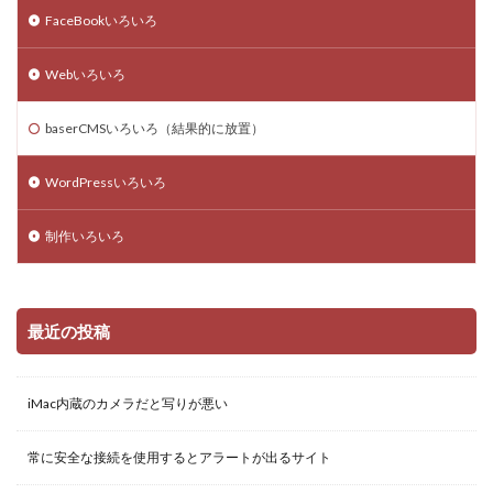
大吉
google meet
ブログ
レスポンシブ
FaceBookいろいろ
Chrome
Mac
初詣
skype
twitter
Webいろいろ
モバイルフレンドリー
Excel
スクリーンショット
マンション購入
オンラインミーティング
baserCMSいろいろ（結果的に放置）
検索
WordPressいろいろ
制作いろいろ
最近の投稿
iMac内蔵のカメラだと写りが悪い
常に安全な接続を使用するとアラートが出るサイト