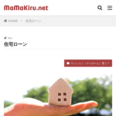
キーワード
HOME
住宅ローン
カテゴリー
TAG
住宅ローン
タグ
ちらし
クラウド
Word
セミナー
中古
マンション（マイホーム）買う？
Webカメラ
デザイン
SOHO
twenty seventeen
体験
火災保険
iPhone
ドラッガー理論
Illustrator
Photoshop
固定ページ
受講ワーク
住宅ローン
内蔵カメラ
応援歌
スクリプトで画像収集
在宅ワーク
footer
LIFE SHIFT
App Store
https
プラグイン
印刷
ロゴ
sidebar