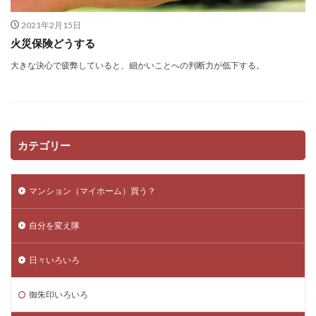
スキルアップ
アプリ一覧
http
Wordpress
2021年2月15日
DataBase
コンペ
コピーライト
複業
火災保険どうする
更新されない
セキュアアラート
Jquery
大きな決心で疲弊していると、細かいことへの判断力が低下する。
メンテナンス
クラウドソーシング
数式
Vision
課金
htaccess
アクセスアップ
php
Plugin
Howto
ワイヤーフレーム
iMac
リダイレクト
ブログ運営
Bookmark
カテゴリー
レビューサイト
windows10
発想力
ガジェット
カスタマイズ
ネタ
口コミサイト
マンション（マイホーム）買う？
LION
思考力
モニターアーム化
Web運営
SEO
検索
テンプレート
ロジックツリー
自分を変え隊
VESA非対応
Facebook
サテライトサイト
Theme
SNS
自己分析
EpocCam
FB
日々いろいろ
スパム
RMS
リンクチェッカー
おみくじ
御朱印いろいろ
Zoom
Web構築
テーマ
楽天
integrity