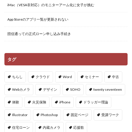
iMac（VESA非対応）のモニターアーム化に女子が挑む
App Storeのアプリ一覧が更新されない
団信通っての正式ローン申し込み手続き
タグ
ちらし
クラウド
Word
セミナー
中古
Webカメラ
デザイン
SOHO
twenty seventeen
体験
火災保険
iPhone
ドラッガー理論
Illustrator
Photoshop
固定ページ
受講ワーク
住宅ローン
内蔵カメラ
応援歌