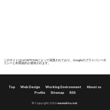
このサイトはreCAPTCHAによって保護されており、Googleの
プライバシーポ
リシー
と
利用規約
が適用されます。
Top
Web Design
Working Environment
About us
Profile
Sitemap
RSS
© Copyright 2026
mamakiru.net
.