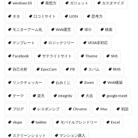
windows10
発想力
ガジェット
カスタマイズ
ネタ
口コミサイト
LION
思考力
モニターアーム化
Web運営
SEO
検索
テンプレート
ロジックツリー
VESA非対応
Facebook
サテライトサイト
Theme
SNS
自己分析
EpocCam
FB
スパム
RMS
リンクチェッカー
おみくじ
Zoom
Web構築
テーマ
楽天
integrity
大吉
google meet
ブログ
レスポンシブ
Chrome
Mac
初詣
skype
twitter
モバイルフレンドリー
Excel
スクリーンショット
マンション購入