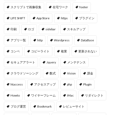
スクリプトで画像収集
在宅ワーク
footer
LIFE SHIFT
App Store
https
プラグイン
印刷
ロゴ
sidebar
スキルアップ
アプリ一覧
http
Wordpress
DataBase
コンペ
コピーライト
複業
更新されない
セキュアアラート
Jquery
メンテナンス
クラウドソーシング
数式
Vision
課金
htaccess
アクセスアップ
php
Plugin
Howto
ワイヤーフレーム
iMac
リダイレクト
ブログ運営
Bookmark
レビューサイト