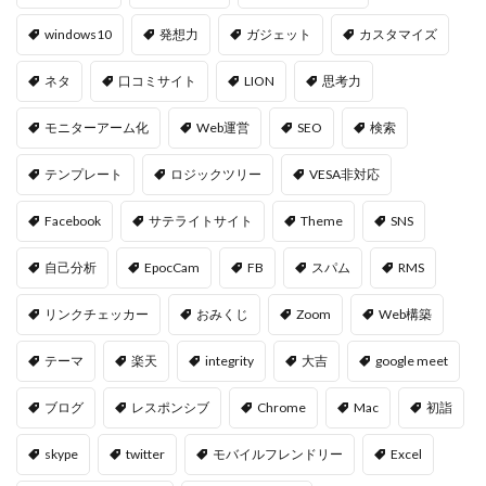
windows10
発想力
ガジェット
カスタマイズ
ネタ
口コミサイト
LION
思考力
モニターアーム化
Web運営
SEO
検索
テンプレート
ロジックツリー
VESA非対応
Facebook
サテライトサイト
Theme
SNS
自己分析
EpocCam
FB
スパム
RMS
リンクチェッカー
おみくじ
Zoom
Web構築
テーマ
楽天
integrity
大吉
google meet
ブログ
レスポンシブ
Chrome
Mac
初詣
skype
twitter
モバイルフレンドリー
Excel