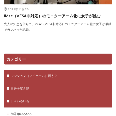
スキルアップ
アプリ一覧
http
Wordpress
2021年11月28日
DataBase
コンペ
コピーライト
複業
iMac（VESA非対応）のモニターアーム化に女子が挑む
更新されない
セキュアアラート
Jquery
先人の知恵を借りて、iMac（VESA非対応）のモニターアーム化に女子が単独
メンテナンス
クラウドソーシング
数式
でガンバった記録。
Vision
課金
htaccess
アクセスアップ
php
Plugin
Howto
ワイヤーフレーム
iMac
リダイレクト
ブログ運営
Bookmark
レビューサイト
windows10
発想力
カテゴリー
ガジェット
カスタマイズ
ネタ
口コミサイト
LION
思考力
モニターアーム化
Web運営
マンション（マイホーム）買う？
SEO
検索
テンプレート
ロジックツリー
VESA非対応
Facebook
サテライトサイト
自分を変え隊
Theme
SNS
自己分析
EpocCam
FB
日々いろいろ
スパム
RMS
リンクチェッカー
おみくじ
Zoom
Web構築
テーマ
楽天
integrity
御朱印いろいろ