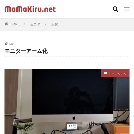
キーワード
HOME
モニターアーム化
カテゴリー
TAG
モニターアーム化
タグ
ちらし
クラウド
Word
セミナー
中古
日々いろいろ
Webカメラ
デザイン
SOHO
twenty seventeen
体験
火災保険
iPhone
ドラッガー理論
Illustrator
Photoshop
固定ページ
受講ワーク
住宅ローン
内蔵カメラ
応援歌
スクリプトで画像収集
在宅ワーク
footer
LIFE SHIFT
App Store
https
プラグイン
印刷
ロゴ
sidebar