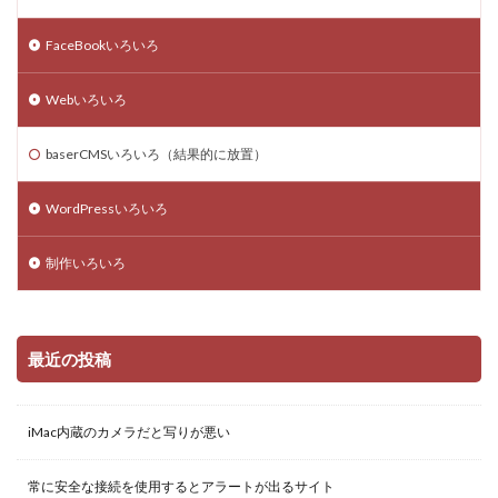
大吉
google meet
ブログ
レスポンシブ
Chrome
Mac
初詣
skype
twitter
FaceBookいろいろ
モバイルフレンドリー
Excel
スクリーンショット
Webいろいろ
マンション購入
オンラインミーティング
baserCMSいろいろ（結果的に放置）
検索
WordPressいろいろ
制作いろいろ
最近の投稿
iMac内蔵のカメラだと写りが悪い
常に安全な接続を使用するとアラートが出るサイト