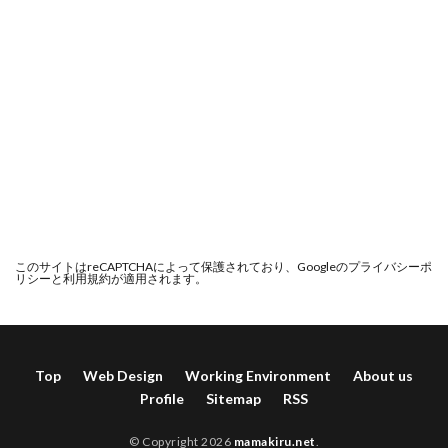
このサイトはreCAPTCHAによって保護されており、Googleの
プライバシーポ
リシー
と
利用規約
が適用されます。
Top
Web Design
Working Environment
About us
Profile
Sitemap
RSS
© Copyright 2026
mamakiru.net
.