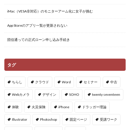
iMac（VESA非対応）のモニターアーム化に女子が挑む
App Storeのアプリ一覧が更新されない
団信通っての正式ローン申し込み手続き
タグ
ちらし
クラウド
Word
セミナー
中古
Webカメラ
デザイン
SOHO
twenty seventeen
体験
火災保険
iPhone
ドラッガー理論
Illustrator
Photoshop
固定ページ
受講ワーク