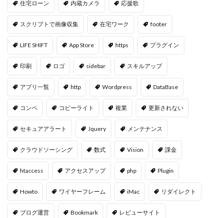
住宅ローン
内蔵カメラ
応援歌
スクリプトで画像収集
在宅ワーク
footer
LIFE SHIFT
App Store
https
プラグイン
印刷
ロゴ
sidebar
スキルアップ
アプリ一覧
http
Wordpress
DataBase
コンペ
コピーライト
複業
更新されない
セキュアアラート
Jquery
メンテナンス
クラウドソーシング
数式
Vision
課金
htaccess
アクセスアップ
php
Plugin
Howto
ワイヤーフレーム
iMac
リダイレクト
ブログ運営
Bookmark
レビューサイト