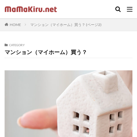
キーワード
HOME
マンション（マイホーム）買う？ (ページ2)
カテゴリー
CATEGORY
マンション（マイホーム）買う？
タグ
ちらし
クラウド
Word
セミナー
中古
Webカメラ
デザイン
SOHO
twenty seventeen
体験
火災保険
iPhone
ドラッガー理論
Illustrator
Photoshop
固定ページ
受講ワーク
住宅ローン
内蔵カメラ
応援歌
スクリプトで画像収集
在宅ワーク
footer
LIFE SHIFT
App Store
https
プラグイン
印刷
ロゴ
sidebar