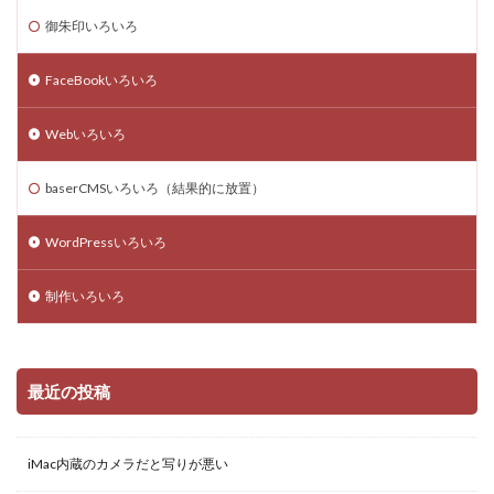
大吉
google meet
ブログ
レスポンシブ
御朱印いろいろ
Chrome
Mac
初詣
skype
twitter
モバイルフレンドリー
Excel
スクリーンショット
FaceBookいろいろ
マンション購入
オンラインミーティング
Webいろいろ
検索
baserCMSいろいろ（結果的に放置）
WordPressいろいろ
制作いろいろ
最近の投稿
iMac内蔵のカメラだと写りが悪い