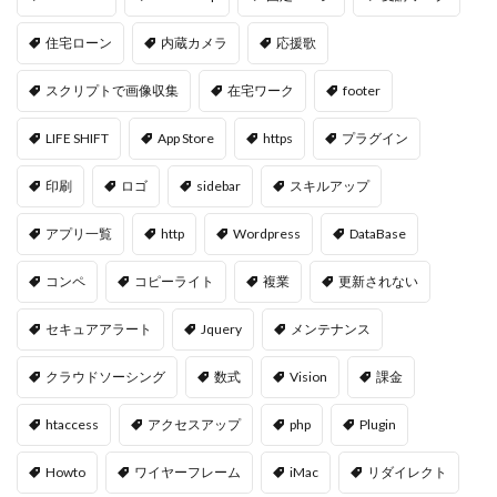
住宅ローン
内蔵カメラ
応援歌
スクリプトで画像収集
在宅ワーク
footer
LIFE SHIFT
App Store
https
プラグイン
印刷
ロゴ
sidebar
スキルアップ
アプリ一覧
http
Wordpress
DataBase
コンペ
コピーライト
複業
更新されない
セキュアアラート
Jquery
メンテナンス
クラウドソーシング
数式
Vision
課金
htaccess
アクセスアップ
php
Plugin
Howto
ワイヤーフレーム
iMac
リダイレクト