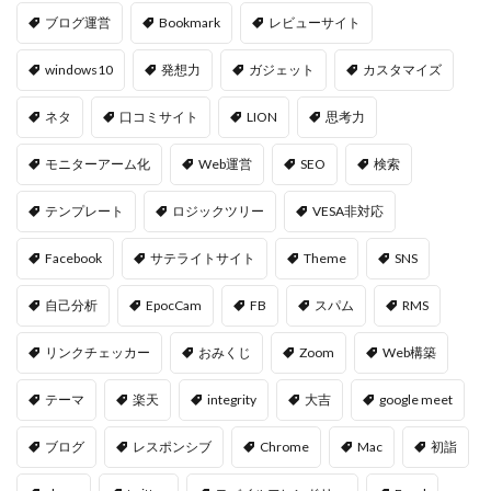
ブログ運営
Bookmark
レビューサイト
windows10
発想力
ガジェット
カスタマイズ
ネタ
口コミサイト
LION
思考力
モニターアーム化
Web運営
SEO
検索
テンプレート
ロジックツリー
VESA非対応
Facebook
サテライトサイト
Theme
SNS
自己分析
EpocCam
FB
スパム
RMS
リンクチェッカー
おみくじ
Zoom
Web構築
テーマ
楽天
integrity
大吉
google meet
ブログ
レスポンシブ
Chrome
Mac
初詣