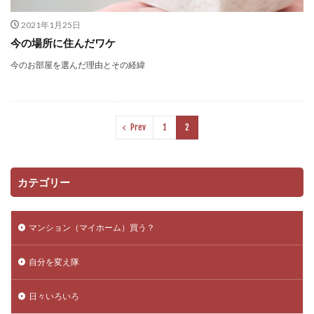
スキルアップ
アプリ一覧
http
Wordpress
2021年1月25日
DataBase
コンペ
コピーライト
複業
今の場所に住んだワケ
更新されない
セキュアアラート
Jquery
今のお部屋を選んだ理由とその経緯
メンテナンス
クラウドソーシング
数式
Vision
課金
htaccess
アクセスアップ
php
Plugin
Howto
ワイヤーフレーム
Prev
1
2
iMac
リダイレクト
ブログ運営
Bookmark
レビューサイト
windows10
発想力
ガジェット
カスタマイズ
ネタ
口コミサイト
カテゴリー
LION
思考力
モニターアーム化
Web運営
SEO
検索
テンプレート
ロジックツリー
マンション（マイホーム）買う？
VESA非対応
Facebook
サテライトサイト
Theme
SNS
自己分析
EpocCam
FB
自分を変え隊
スパム
RMS
リンクチェッカー
おみくじ
日々いろいろ
Zoom
Web構築
テーマ
楽天
integrity