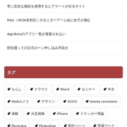
常に安全な接続を使用するとアラートが出るサイト
iMac（VESA非対応）のモニターアーム化に女子が挑む
App Storeのアプリ一覧が更新されない
団信通っての正式ローン申し込み手続き
タグ
ちらし
クラウド
Word
セミナー
中古
Webカメラ
デザイン
SOHO
twenty seventeen
体験
火災保険
iPhone
ドラッガー理論
Illustrator
Photoshop
固定ページ
受講ワーク